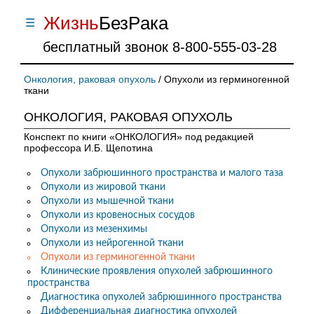
Жизнь
БезPака
ОНКОЛОГИЯ,
☰
X
РАКОВАЯ ОПУХОЛЬ
бесплатный звонок 8-800-555-03-28
Конспект по книги «ОНКОЛОГИЯ» под
редакцией профессора И.Б. Щепотина
ВОЗНИКНОВЕНИЕ РАКОВОЙ ОПУХОЛИ
Онкология, раковая опухоль
/ Опухоли из герминогенной
Предопухолевые заболевания.
ткани
Жизнь без рака возможна!
Классификация злокачественных
ОНКОЛОГИЯ, РАКОВАЯ ОПУХОЛЬ
опухолей
Конспект по книги «ОНКОЛОГИЯ» под редакцией
ОБЩИЕ ПРИНЦИПЫ ЛЕЧЕНИЯ БОЛЬНЫХ
профессора И.Б. Щепотина
РАКОМ
Общие принципы лечения
Опухоли забрюшинного пространства и малого таза
больных раком
Опухоли из жировой ткани
Хирургический метод лечения
Опухоли из мышечной ткани
Лучевой метод лечения
Опухоли из кровеносных сосудов
Химиотерапевтический метод
Опухоли из мезенхимы
лечения
Опухоли из нейрогенной ткани
Гормонотерапия
Опухоли из герминогенной ткани
Иммунотерапия
Клинические проявления опухолей забрюшинного
Гипертермия
пространства
Симптоматическое лечение
Диагностика опухолей забрюшинного пространства
Реабилитации в онкологии
Дифференциальная диагностика опухолей