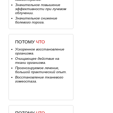
Меланома кожи >>>
Значительное повышение
эффективности при лучевом
ЗЛОКАЧЕСТВЕННЫЕ
облучении.
ЛИМФОПРОЛИФЕРАТИВНЫЕ
Значительное снижение
ЗАБОЛЕВАНИЯ
болевого порога.
Лимфогранулематоз (болезнь
Ходжкина) >>>
Неходжкинские лимфомы >>>
Болезнь Бриля-Симмерса >>>
ПОТОМУ
ЧТО
Болезнь Бенье-Бека-Шауманна
>>>
Ускоренное восстановление
организма.
ОПУХОЛИ ОРГАНОВ МОЧЕВЫВОДЯЩЕЙ
Очищающее действие на
СИСТЕМЫ И МУЖСКИХ ПОЛОВЫХ
ткани организма.
ОРГАНОВ
Прогнозируемое лечение,
Рак почки >>>
большой практический опыт.
Опухоли почечной лоханки и
Восстановление тканевого
мочеточника >>>
гомеостаза.
Рак мочевого пузыря >>>
Рак предстательной железы >>>
Опухоли яичка >>>
Рак полового члена >>>
ОПУХОЛИ ЖЕНСКИХ ПОЛОВЫХ
ОРГАНОВ, ОПУХОЛИ ВУЛЬВЫ