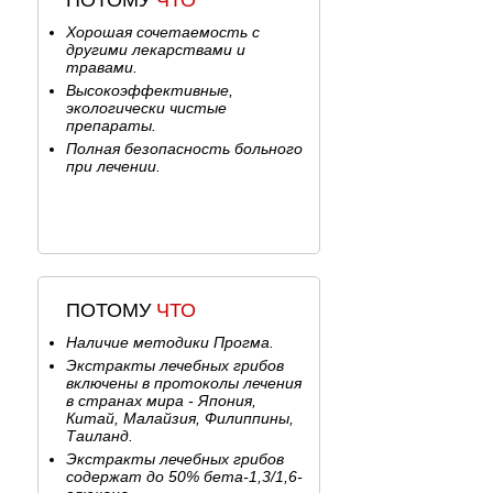
ПОТОМУ
ЧТО
Рак вульвы >>>
Предопухолевые заболевания
Хорошая сочетаемость с
шейки матки >>>
другими лекарствами и
травами.
Рак шейки матки >>>
Высокоэффективные,
Рак эндометрия >>>
экологически чистые
Саркома матки >>>
препараты.
Рак яичника >>>
Полная безопасность больного
Рак маточной трубы >>>
при лечении.
Трофобластическая болезнь >>>
ОПУХОЛИ ГОЛОВНОГО МОЗГА
Опухоли головного мозга >>>
СПИНАЛЬНЫЕ ОПУХОЛИ
Спинальные опухоли >>>
ПОТОМУ
ЧТО
Наличие методики Прогма.
Экстракты лечебных грибов
включены в протоколы лечения
в странах мира - Япония,
Китай, Малайзия, Филиппины,
Таиланд.
Экстракты лечебных грибов
содержат до 50% бета-1,3/1,6-