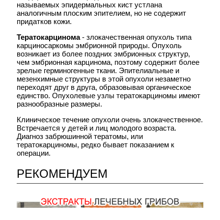
называемых эпидермальных кист устлана
РАК МОЛОЧНОЙ ЖЕЛЕЗЫ
аналогичным плоским эпителием, но не содержит
Рак молочной железы >>>
придатков кожи.
РАК ЖЕЛУДКА
Тератокарцинома
- злокачественная опухоль типа
Рак желудка >>>
карциносаркомы эмбрионной природы. Опухоль
возникает из более поздних эмбрионных структур,
ОПУХОЛИ ТОНКОЙ КИШКИ И БРЫЖЕЙКИ
чем эмбрионная карцинома, поэтому содержит более
Опухоли тонкой кишки и
зрелые герминогенные ткани. Эпителиальные и
брыжейки >>>
мезенхимные структуры в этой опухоли незаметно
Рак тонкой кишки >>>
переходят друг в друга, образовывая органическое
единство. Опухолевые узлы тератокарциномы имеют
ОПУХОЛИ ТОЛСТОЙ КИШКИ
разнообразные размеры.
Доброкачественные опухоли
Клиническое течение опухоли очень злокачественное.
ободочной и прямой кишок >>>
Встречается у детей и лиц молодого возраста.
Рак ободочной кишки >>>
Диагноз забрюшинной тератомы, или
Рак прямой кишки >>>
тератокарциномы, редко бывает показанием к
операции.
ОПУХОЛИ
ГЕПАТОПАНКРЕАТОДУОДЕНАЛЬНОЙ
ЗОНЫ
РЕКОМЕНДУЕМ
Рак поджелудочной железы >>>
Рак Фатерового соска >>>
Рак желчного пузыря >>>
Опухоли печени >>>
Рак печени >>>