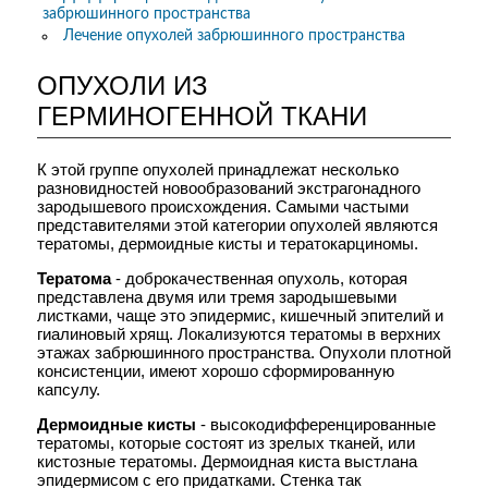
забрюшинного пространства
ОПУХОЛИ ГОЛОВЫ И ШЕИ
Лечение опухолей забрюшинного пространства
Опухоли века >>>
Опухоли наружного уха >>>
ОПУХОЛИ ИЗ
Опухоли слизистой оболочки
ротовой полости >>>
ГЕРМИНОГЕННОЙ ТКАНИ
Рак губы >>>
Злокачественные опухоли глотки
К этой группе опухолей принадлежат несколько
>>>
разновидностей новообразований экстрагонадного
Опухоли гортани >>>
зародышевого происхождения. Самыми частыми
Опухоли челюстей >>>
представителями этой категории опухолей являются
Опухоли слюнных желез >>>
тератомы, дермоидные кисты и тератокарциномы.
Опухоли шеи >>>
Тератома
- доброкачественная опухоль, которая
Метастазы рака в лимфатические
представлена двумя или тремя зародышевыми
узлы шеи >>>
листками, чаще это эпидермис, кишечный эпителий и
ОПУХОЛИ СРЕДОСТЕНИЯ
гиалиновый хрящ. Локализуются тератомы в верхних
этажах забрюшинного пространства. Опухоли плотной
Опухоли средостения >>>
консистенции, имеют хорошо сформированную
капсулу.
ОПУХОЛИ ЛЕГКИХ
Рак легких >>>
Дермоидные кисты
- высокодифференцированные
тератомы, которые состоят из зрелых тканей, или
РАК ПИЩЕВОДА
кистозные тератомы. Дермоидная киста выстлана
Рак пищевода >>>
эпидермисом с его придатками. Стенка так