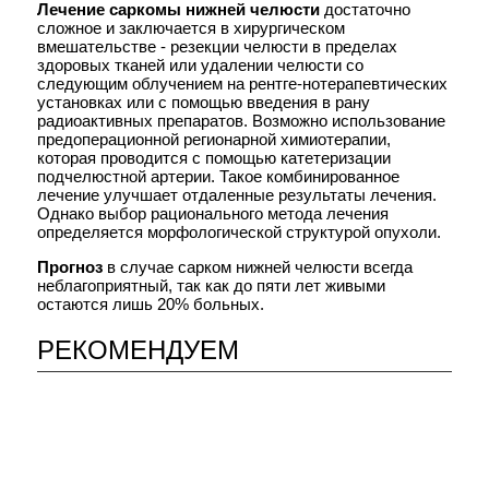
Лечение саркомы нижней челюсти
достаточно
сложное и заключается в хирургическом
ОПУХОЛИ ЗАБРЮШИННОГО
ПРОСТРАНСТВА И МАЛОГО ТАЗА
вмешательстве - резекции челюсти в пределах
здоровых тканей или удалении челюсти со
Опухоли забрюшинного
следующим облучением на рентге-нотерапевтических
пространства и малого таза >>>
установках или с помощью введения в рану
радиоактивных препаратов. Возможно использование
ВОСПАЛИТЕЛЬНЫЕ ПСЕВДООПУХОЛИ
БРЮШНОЙ СТЕНКИ И
предоперационной регионарной химиотерапии,
ПИЩЕВАРИТЕЛЬНОГО ТРАКТА
которая проводится с помощью катетеризации
Воспалительные псевдоопухоли
подчелюстной артерии. Такое комбинированное
брюшной стенки и
лечение улучшает отдаленные результаты лечения.
пищеварительного тракта >>>
Однако выбор рационального метода лечения
определяется морфологической структурой опухоли.
ОПУХОЛИ КОСТЕЙ
Прогноз
в случае сарком нижней челюсти всегда
Опухоли костей >>>
неблагоприятный, так как до пяти лет живыми
Саркомы костей >>>
остаются лишь 20% больных.
ОПУХОЛИ МЯГКИХ ТКАНЕЙ
РЕКОМЕНДУЕМ
Опухоли мягких тканей >>>
ОПУХОЛИ КОЖИ
Опухоли кожи >>>
Доброкачественные опухоли кожи
>>>
Рак кожи >>>
Саркома кожи >>>