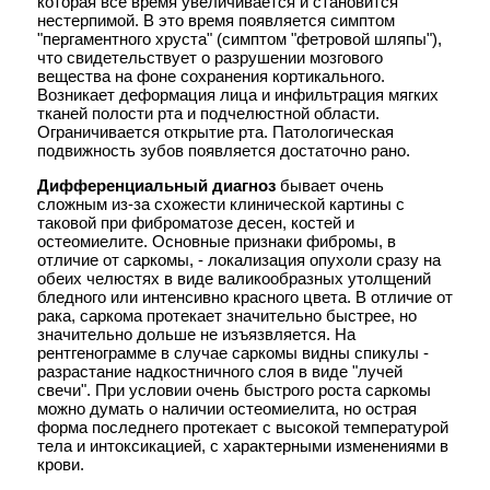
которая все время увеличивается и становится
РАК МОЛОЧНОЙ ЖЕЛЕЗЫ
нестерпимой. В это время появляется симптом
Рак молочной железы >>>
"пергаментного хруста" (симптом "фетровой шляпы"),
что свидетельствует о разрушении мозгового
РАК ЖЕЛУДКА
вещества на фоне сохранения кортикального.
Рак желудка >>>
Возникает деформация лица и инфильтрация мягких
тканей полости рта и подчелюстной области.
ОПУХОЛИ ТОНКОЙ КИШКИ И БРЫЖЕЙКИ
Ограничивается открытие рта. Патологическая
подвижность зубов появляется достаточно рано.
Опухоли тонкой кишки и
брыжейки >>>
Дифференциальный диагноз
бывает очень
Рак тонкой кишки >>>
сложным из-за схожести клинической картины с
таковой при фиброматозе десен, костей и
ОПУХОЛИ ТОЛСТОЙ КИШКИ
остеомиелите. Основные признаки фибромы, в
Доброкачественные опухоли
отличие от саркомы, - локализация опухоли сразу на
ободочной и прямой кишок >>>
обеих челюстях в виде валикообразных утолщений
Рак ободочной кишки >>>
бледного или интенсивно красного цвета. В отличие от
Рак прямой кишки >>>
рака, саркома протекает значительно быстрее, но
значительно дольше не изъязвляется. На
ОПУХОЛИ
рентгенограмме в случае саркомы видны спикулы -
ГЕПАТОПАНКРЕАТОДУОДЕНАЛЬНОЙ
разрастание надкостничного слоя в виде "лучей
ЗОНЫ
свечи". При условии очень быстрого роста саркомы
Рак поджелудочной железы >>>
можно думать о наличии остеомиелита, но острая
Рак Фатерового соска >>>
форма последнего протекает с высокой температурой
Рак желчного пузыря >>>
тела и интоксикацией, с характерными изменениями в
Опухоли печени >>>
крови.
Рак печени >>>