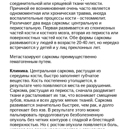
соединительной или хрящевой ткани челюсти.
ОПУХОЛИ ГОЛОВЫ И ШЕИ
Причиной ее возникновения очень часто является
Опухоли века >>>
одномоментная или хроническая травма, иногда
воспалительные процессы кости - остеомиелит.
Опухоли наружного уха >>>
Различают два вида саркомы: центральную и
Опухоли слизистой оболочки
периостальную. Первая развивается из спонгиозных
ротовой полости >>>
частей кости и костного мозга, вторая из периоста или
Рак губы >>>
поверхностных частей кости. Обе формы саркомы
Злокачественные опухоли глотки
развиваются у людей в возрасте 20-40 лет, но нередко
>>>
встречаются у детей и у лиц преклонных лет.
Опухоли гортани >>>
Метастазируют саркомы преимущественно
Опухоли челюстей >>>
гематогенным путем.
Опухоли слюнных желез >>>
Опухоли шеи >>>
Клиника
. Центральная саркома, растущая из
Метастазы рака в лимфатические
середины кости, быстро заполняет губчатое
узлы шеи >>>
вещество. Кость постепенно утолщается, в
результате чего появляются места ее разрушения.
ОПУХОЛИ СРЕДОСТЕНИЯ
Саркома, растущая из периоста, сначала раздвигает
Опухоли средостения >>>
ткани и расталкивает их так, что возникает смещение
зубов, языка и всех других мягких тканей. Саркома
ОПУХОЛИ ЛЕГКИХ
развивается значительно быстрее, чем рак, и долго
Рак легких >>>
протекает без язв. В результате этого можно
пальпировать продолговатую безболезненную
РАК ПИЩЕВОДА
опухоль без четких контуров с гладкой и блестящей
Рак пищевода >>>
поверхностью. Но с ростом опухоли появляется боль,