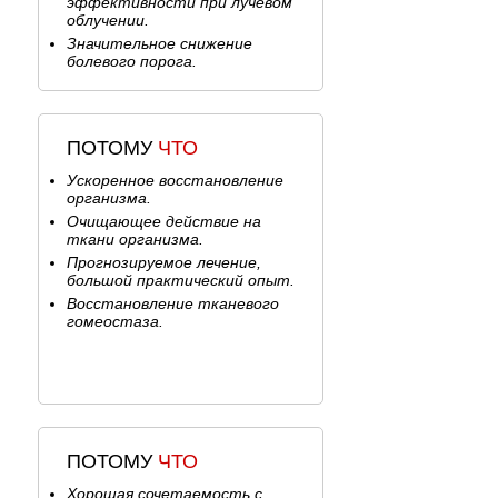
эффективности при лучевом
Рак вульвы >>>
облучении.
Предопухолевые заболевания
Значительное снижение
шейки матки >>>
болевого порога.
Рак шейки матки >>>
Рак эндометрия >>>
Саркома матки >>>
Рак яичника >>>
ПОТОМУ
ЧТО
Рак маточной трубы >>>
Ускоренное восстановление
Трофобластическая болезнь >>>
организма.
ОПУХОЛИ ГОЛОВНОГО МОЗГА
Очищающее действие на
ткани организма.
Опухоли головного мозга >>>
Прогнозируемое лечение,
СПИНАЛЬНЫЕ ОПУХОЛИ
большой практический опыт.
Спинальные опухоли >>>
Восстановление тканевого
гомеостаза.
ПОТОМУ
ЧТО
Хорошая сочетаемость с