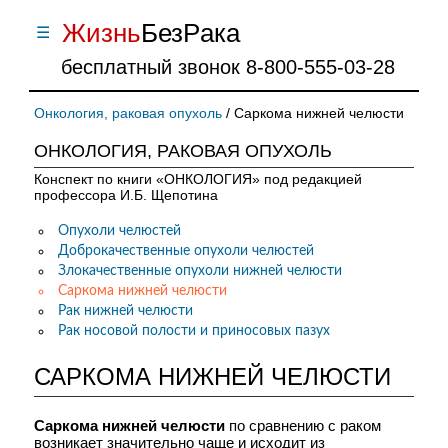
Жизнь
БезPака
ОНКОЛОГИЯ,
☰
X
РАКОВАЯ ОПУХОЛЬ
бесплатный звонок 8-800-555-03-28
Конспект по книги «ОНКОЛОГИЯ» под
редакцией профессора И.Б. Щепотина
ВОЗНИКНОВЕНИЕ РАКОВОЙ ОПУХОЛИ
Онкология, раковая опухоль
/ Саркома нижней челюсти
Предопухолевые заболевания.
Жизнь без рака возможна!
ОНКОЛОГИЯ, РАКОВАЯ ОПУХОЛЬ
Классификация злокачественных
опухолей
Конспект по книги «ОНКОЛОГИЯ» под редакцией
профессора И.Б. Щепотина
ОБЩИЕ ПРИНЦИПЫ ЛЕЧЕНИЯ БОЛЬНЫХ
РАКОМ
Опухоли челюстей
Общие принципы лечения
Доброкачественные опухоли челюстей
больных раком
Злокачественные опухоли нижней челюсти
Хирургический метод лечения
Саркома нижней челюсти
Лучевой метод лечения
Рак нижней челюсти
Химиотерапевтический метод
Рак носовой полости и приносовых пазух
лечения
Гормонотерапия
САРКОМА НИЖНЕЙ ЧЕЛЮСТИ
Иммунотерапия
Гипертермия
Симптоматическое лечение
Саркома нижней челюсти
по сравнению с раком
Реабилитации в онкологии
возникает значительно чаще и исходит из